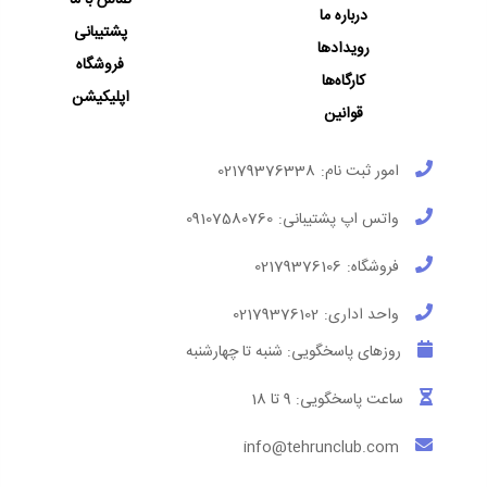
درباره ما
پشتیبانی
رویدادها
فروشگاه
کارگاه‌ها
اپلیکیشن
قوانین
امور ثبت نام:
02179376338
واتس اپ پشتیبانی:
09107580760
فروشگاه:
02179376106
واحد اداری:
02179376102
روزهای پاسخگویی: شنبه تا چهارشنبه
ساعت پاسخگویی: 9 تا 18
info@tehrunclub.com