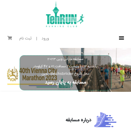
ورود
|
ثبت نام
مسابقه ماراتن وین 2023
یکشنبه 3 اردیبهشت
/
مسافت
21 و 42
کیلومتر
محل شروع
Reichsbrücke - وین
مسابقه به پایان رسید
درباره مسابقه