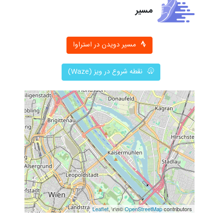
مسیر
مسیر دویدن در استراوا
نقطه شروع در ویز (Waze)
Leaflet
, \r\n©
OpenStreetMap
contributors