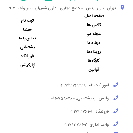
تهران - بلوار ارتش - مجتمع تجاری- اداری شمیران سنتر واحد 915
صفحه اصلی
ثبت نام
کلاس ها
سینما
مجله دو
تماس با ما
درباره ما
پشتیبانی
رویدادها
فروشگاه
کارگاه‌ها
اپلیکیشن
قوانین
امور ثبت نام:
02179376338
واتس اپ پشتیبانی:
09107580760
فروشگاه:
02179376106
واحد اداری:
02179376102