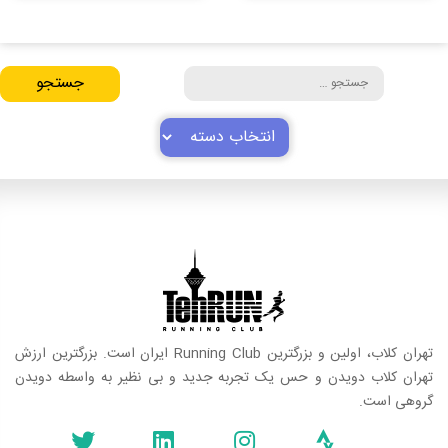
انواع
انواع
مختلفی
مختلفی
می
می
جستجو
باشد.
باشد.
برای:
گزینه
گزینه
ها
ها
دسته‌ها
ممکن
ممکن
است
است
در
در
صفحه
صفحه
محصول
محصول
انتخاب
انتخاب
شوند
شوند
تهران کلاب، اولین و بزرگترین Running Club ایران است. بزرگترین ارزش
تهران کلاب دویدن و حس یک تجربه جدید و بی نظیر به واسطه دویدن
گروهی است.