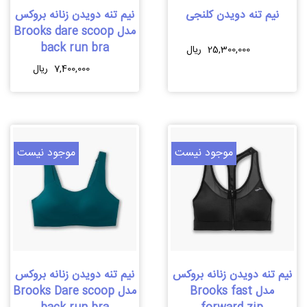
نیم تنه دویدن کلنجی
نیم تنه دویدن زنانه بروکس
مدل Brooks dare scoop
back run bra
این
25,300,000
ریال
محصول
این
7,400,000
ریال
دارای
محصول
انواع
دارای
مختلفی
انواع
می
مختلفی
باشد.
می
موجود نیست
موجود نیست
گزینه
باشد.
ها
گزینه
ممکن
ها
است
ممکن
در
است
صفحه
در
محصول
صفحه
نیم تنه دویدن زنانه بروکس
نیم تنه دویدن زنانه بروکس
انتخاب
محصول
مدل Brooks fast
مدل Brooks Dare scoop
شوند
انتخاب