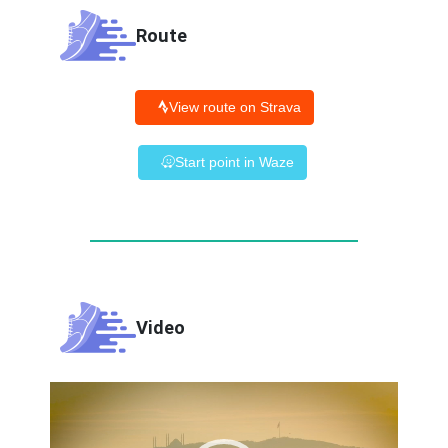
Route
View route on Strava
Start point in Waze
Video
Video
Player