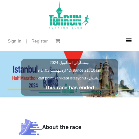
Sign In
|
Register
نیمه‌ماراتن استانبول 2024
km
21، 10
Distance
/
9 اردیبهشت 1403
Yenikapı İstasyonu - استانبول
Start point
This race has ended
About the race